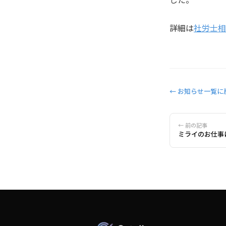
した。
詳細は
社労士相
← お知らせ一覧に
← 前の記事
ミライのお仕事